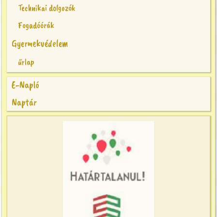
Technikai dolgozók
Fogadóórák
Gyermekvédelem
űrlap
E-Napló
Naptár