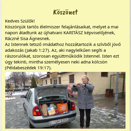
Köszönet
Kedves Szülők!
Köszönjük tartós élelmiszer felajánlásaikat, melyet a mai
napon átadtunk az újhatvani KARITÁSZ képviselőjének,
Ráczné Sisa Ágnesnek.
Az Istennek tetsző imádathoz hozzátartozik a szívből jövő
adakozás (Jakab 1:27). Az, aki nagylelkűen segíti a
rászorulókat, szorosan együttműködik Istennel. Isten ezt
úgy tekinti, mintha személyesen neki adna kölcsön
(Példabeszédek 19:17).