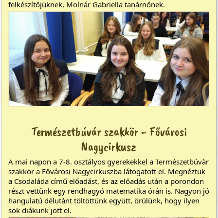
felkészítőjüknek, Molnár Gabriella tanárnőnek.
Természetbúvár szakkör - Fővárosi
Nagycirkusz
A mai napon a 7-8. osztályos gyerekekkel a Természetbúvàr
szakkör a Fővárosi Nagycirkuszba látogatott el. Megnéztük
a Csodaláda című előadást, és az előadás után a porondon
részt vettünk egy rendhagyó matematika órán is. Nagyon jó
hangulatú délutánt töltöttünk együtt, örülünk, hogy ilyen
sok diákunk jött el.