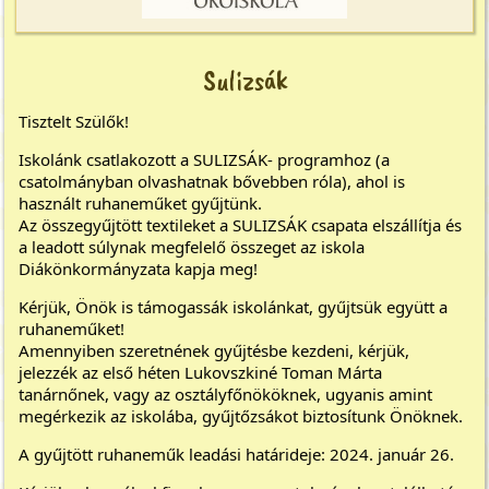
Sulizsák
Tisztelt Szülők!
Iskolánk csatlakozott a SULIZSÁK- programhoz (a
csatolmányban olvashatnak bővebben róla), ahol is
használt ruhaneműket gyűjtünk.
Az összegyűjtött textileket a SULIZSÁK csapata elszállítja és
a leadott súlynak megfelelő összeget az iskola
Diákönkormányzata kapja meg!
Kérjük, Önök is támogassák iskolánkat, gyűjtsük együtt a
ruhaneműket!
Amennyiben szeretnének gyűjtésbe kezdeni, kérjük,
jelezzék az első héten Lukovszkiné Toman Márta
tanárnőnek, vagy az osztályfőnököknek, ugyanis amint
megérkezik az iskolába, gyűjtőzsákot biztosítunk Önöknek.
A gyűjtött ruhaneműk leadási határideje: 2024. január 26.