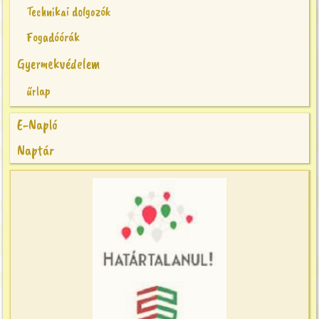
Technikai dolgozók
Fogadóórák
Gyermekvédelem
űrlap
E-Napló
Naptár