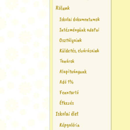
Rólunk
Iskolai dokumentumok
Intézményünk adatai
Osztályaink
Küldetés, elvárásaink
Tanárok
Alapítványunk
Adó 1%
Fenntartó
Étkezés
Iskolai élet
Képgaléria