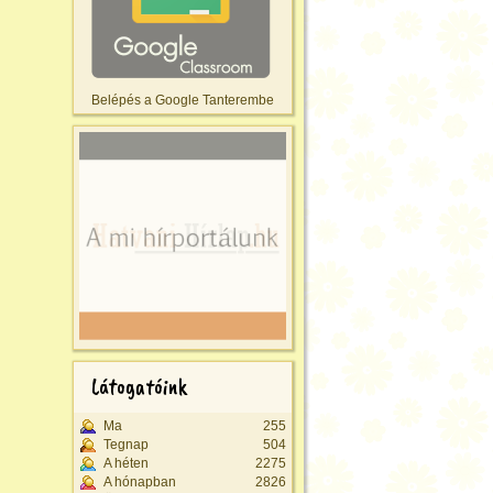
Belépés a Google Tanterembe
Látogatóink
Ma
255
Tegnap
504
A héten
2275
A hónapban
2826