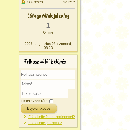
Összesen
981595
Látogatóink jelenleg
1
Online
2026. augusztus 08. szombat,
08:23
Felhasználói belépés
Felhasználónév
Jelszó
Titkos
kulcs
Emlékezzen rám
Bejelentkezés
Elfelejtette felhasználónevét?
Elfelejtette jelszavát?