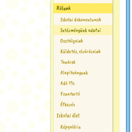
Rólunk
Iskolai dokumentumok
Intézményünk adatai
Osztályaink
Küldetés, elvárásaink
Tanárok
Alapítványunk
Adó 1%
Fenntartó
Étkezés
Iskolai élet
Képgaléria