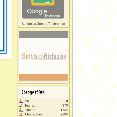
Belépés a Google Tanterembe
Látogatóink
Ma
218
Tegnap
370
A héten
1734
A hónapban
2285