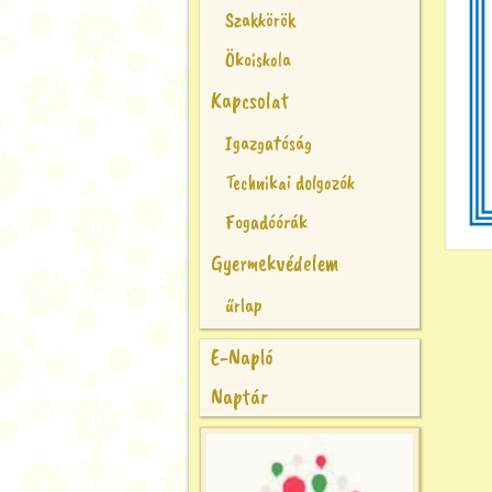
Szakkörök
Ökoiskola
Kapcsolat
Igazgatóság
Technikai dolgozók
Fogadóórák
Gyermekvédelem
űrlap
E-Napló
Naptár